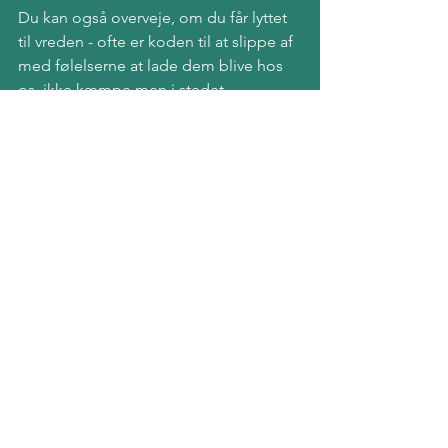
Du kan også overveje, om du får lyttet 
til vreden - ofte er koden til at slippe af 
med følelserne at lade dem blive hos 
os, ikke kæmpe men i stedet 
undersøge, hvad det er, vi ikke får 
gjort. Måske går vreden ikke væk, fordi 
du faktisk ikke får holdt på de dersens 
grænser? Fordi du slår i bakgear, hver 
gang vreden vil have dig i 5.?
Du kan også undersøge dine egne 
tanker om vreden - hvis vi ser negativt 
på den, kan det afholde os fra at bruge 
den konstruktivt. At acceptere den og 
forstå, at den ikke er farlig men i stedet 
en vigtig og nødvendig del af vores 
samlede følelsesbillede, vil ofte gøre 
den mindre intens.