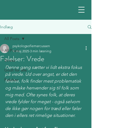
Indlæg
All Posts
psykologsofiemarcussen
All Posts
9. maj 2025
3 min læsning
Følelser: Vrede
Stress
Denne gang sætter vi lidt ekstra fokus 
Godt for alle
på vrede. Ud over angst, er det den 
Følelser
følelse, folk finder mest problematisk 
og måske henvender sig til folk som 
mig med. Ofte synes folk, at deres 
vrede fylder for meget - også selvom 
de ikke gør nogen for træd eller føler 
den i ellers ret rimelige situationer.