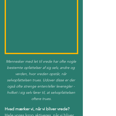
Mennesker med let til vrede har ofte nogle 
bestemte opfattelser af sig selv, andre og 
verden, hvor vreden opstår, når 
selvopfattelsen trues. Udover disse er der 
også ofte strenge enten/eller leveregler - 
hvilket i sig selv fører til, at selvopfattelsen 
oftere trues.
Hvad mærker vi, når vi bliver vrede?
Hele vores krop aktiveres, når vi bliver 